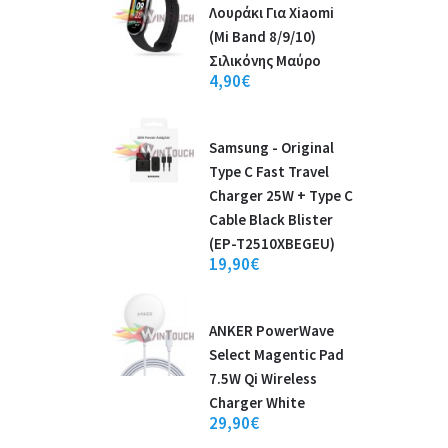
Λουράκι Για Xiaomi
(Mi Band 8/9/10)
Σιλικόνης Μαύρο
4,90€
Samsung - Original
Type C Fast Travel
Charger 25W + Type C
Cable Black Blister
(EP-T2510XBEGEU)
19,90€
ANKER PowerWave
Select Magentic Pad
7.5W Qi Wireless
Charger White
29,90€