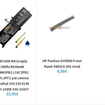
K KYUER Μπαταρία 30Wh/
L16M2PB2 L16C2PB2 L17L2
Lenovo IdeaPad 330 320 S1
330-15AST
K KYUER Μπαταρία 30Wh/4030mAh L16M2PB2 
Lenovo IdeaPad 330 320 S145 330-15IKB 3..
HP Pavilion DV9000 Front
 KYUER Μπαταρία
Panel 448014-001 Used
30Wh/4030mAh
6,00€
6M2PB2 L16C2PB2
7L2PF1 για Lenovo
eaPad 330 320 S145
HP Pavilion DV9000 Front P
0-15IKB 330-15AST
32,00€
001 Used