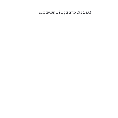
y with setting touch
+
Σύγκριση
Εμφάνιση 1 έως 2 από 2 (1 Σελ.)
+
Αγαπημένο