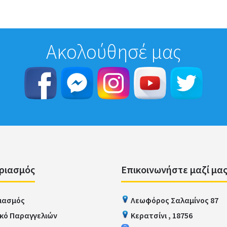
Ακολούθησέ μας
ριασμός
Επικοινωνήστε μαζί μα
ιασμός
Λεωφόρος Σαλαμίνος 87
ικό Παραγγελιών
Κερατσίνι , 18756