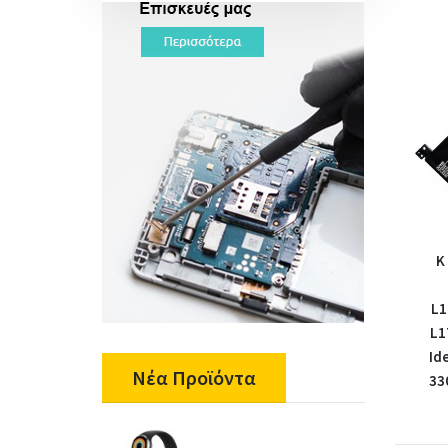
K
L1
L1
Id
Νέα Προϊόντα
33