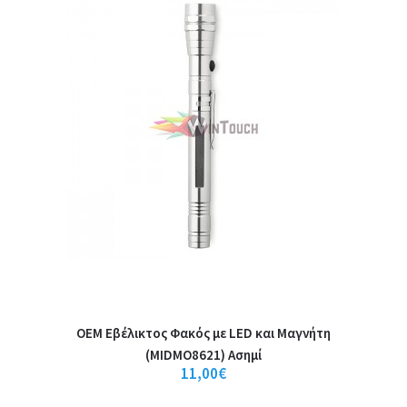
Jakemy JM-X2 Βάση Mαγνητισμού
Aπομαγνητισμού
OEM Εβέλικτος Φακός με LED και Μαγνήτη
(MIDMO8621) Ασημί
11,00€
Jakemy JM-X2 Βάση Mαγνητισμού Aπομαγνητισμού..