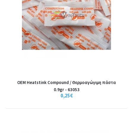
Heat conducting pad processor, OEM - 63055 - Thermal Paste /
PadsΘέρμο μήκος μαξιλάρι 200 χιλιοστά *..
3,50€
Καλάθι
+
Σύγκριση
+
Αγαπημένο
OEM Heatstink Compound / Θερμοαγώγιμη πάστα
0.9gr - 63053
0,25€