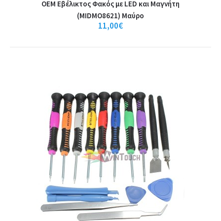
OEM Εβέλικτος Φακός με LED και Μαγνήτη
(MIDMO8621) Μαύρο
11,00€
Multifunction repairing Tool Jakemy JM-
Z13
Multifunctional holder kit for repairs, incl. Three screwdriversincl. 1x 1.5
cross slot, 1x 0.8 Pent..
27,50€