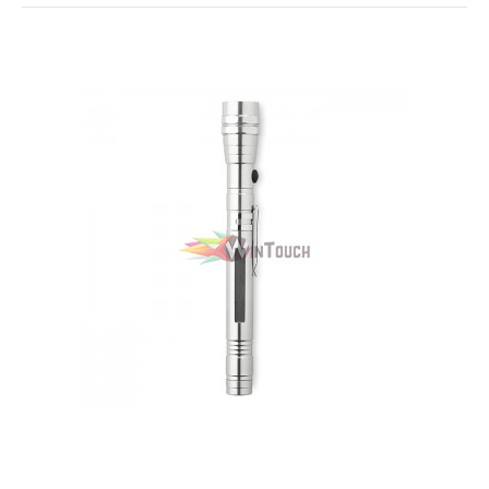
8,50€
Καλάθι
+
Σύγκριση
+
Αγαπημένο