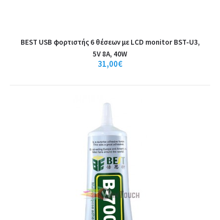
Καλάθι
+
Σύγκριση
BEST USB φορτιστής 6 θέσεων με LCD monitor BST-U3,
+
Αγαπημένο
5V 8A, 40W
31,00€