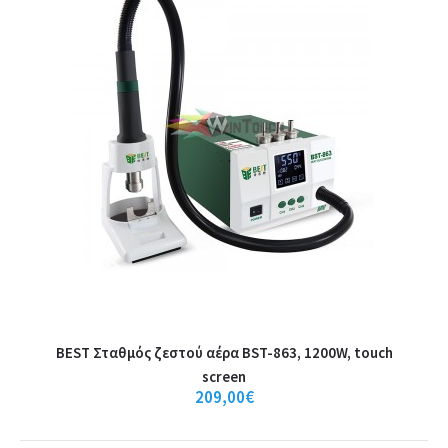
BEST Κόλλα πολλαπλών χρήσεων B-7000,
110ml, διάφανη
BEST Κόλλα πολλαπλών χρήσεων B-7000, 110ml, διάφανηΗ ιδανική
κόλλα για επισκευές γενικής χρήσης και ..
3,50€
Καλάθι
BEST Σταθμός ζεστού αέρα BST-863, 1200W, touch
screen
+
Σύγκριση
209,00€
+
Αγαπημένο