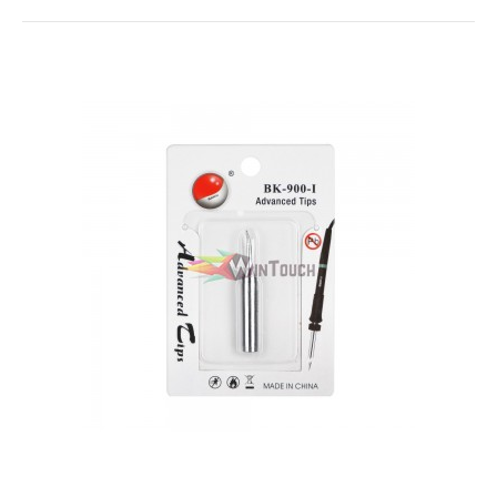
Baku Σετ Εργαλείων Ανοίγματος BK-6007..
5,90€
Καλάθι
+
Σύγκριση
+
Αγαπημένο