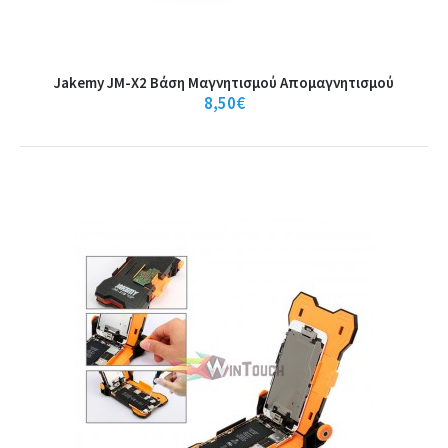
Jakemy JM-X2 Βάση Mαγνητισμού Aπομαγνητισμού
8,50€
BEST Σταθμός ζεστού αέρα BST-863,