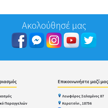
Ακολούθησέ μας
ριασμός
Επικοινωνήστε μαζί μα
ιασμός
Λεωφόρος Σαλαμίνος 87
ικό Παραγγελιών
Κερατσίνι , 18756