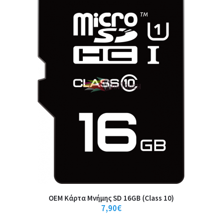
Χωρητικότητα 16 GBΤύπος Κάρτας microSDHCSpeed Class 10..
9,90€
Καλάθι
+
Σύγκριση
+
Αγαπημένο
OEM Κάρτα Μνήμης SD 16GB (Class 10)
7,90€