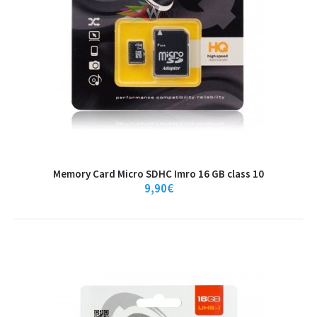
IMATION κάρτα μνήμης MicroSDHC UHS-1,
32GB, Read 45MB/s, Class 10
IMATION κάρτα μνήμης MicroSDHC UHS-1, 32GB, Read 45MB/s, Class
10Τεχνικά Χαρακτηριστικά:Capacity: Mi..
7,90€
Memory Card Micro SDHC Imro 16 GB class 10
Καλάθι
9,90€
+
Σύγκριση
+
Αγαπημένο