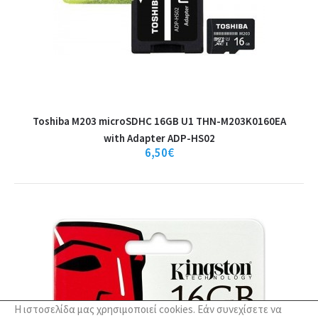
+
Σύγκριση
+
Αγαπημένο
Toshiba M203 microSDHC 16GB U1 THN-M203K0160EA
with Adapter ADP-HS02
6,50€
Η ιστοσελίδα μας χρησιμοποιεί cookies. Εάν συνεχίσετε να