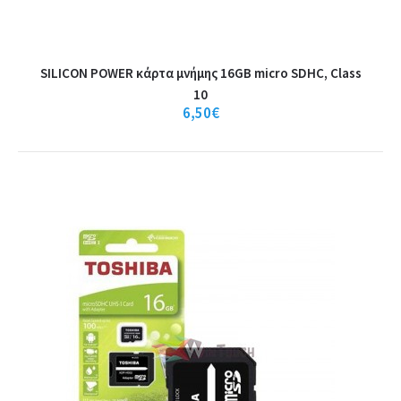
SILICON POWER κάρτα μνήμης 16GB micro SDHC, Class
10
6,50€
OEM Κάρτα Μνήμης SD 16GB (Class 10)
FeaturesUp to 80M/s transmission speed.Supports HD video shooting
and shooting, photos and video cap..
7,90€
Καλάθι