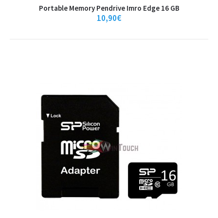
9,90€
Portable Memory Pendrive Imro Edge 16 GB
10,90€
Καλάθι
+
Σύγκριση
+
Αγαπημένο