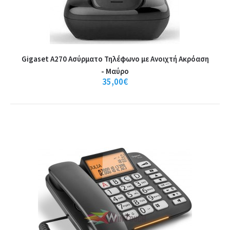
Gigaset A270 Ασύρματο Τηλέφωνο με Aνοιχτή Aκρόαση
- Μαύρο
35,00€
Gigaset A170 White ECO,Ασύρματο
ψηφιακό τηλέφωνο ,φωτειζόμενη οθόνη
1,5’’, Ελληνικό μενού
Gigaset A170 White ECO,Ασύρματο ψηφιακό τηλέφωνο ,φωτειζόμενη
οθόνη 1,5’’, Ελληνικό μενούΤο τηλέφωνο..
27,50€