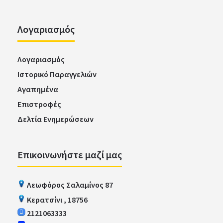
Λογαριασμός
Λογαριασμός
Ιστορικό Παραγγελιών
Αγαπημένα
Επιστροφές
Δελτία Ενημερώσεων
Panasonic KX-TG6811GB Μαύρο Ασύρματο
Επικοινωνήστε μαζί μας
Τηλ.φωτ.οθόνη, ανοιχτή συν. Ελληνικό
Μενού
Λεωφόρος Σαλαμίνος 87
Κερατσίνι , 18756
Panasonic KX-TG6811GB Μαύρο Ασύρματο Τηλ.φωτ.οθόνη, ανοιχτή
2121063333
συν. Ελληνικό ΜενούΧαρακτηριστικάΟθόνηΜο..