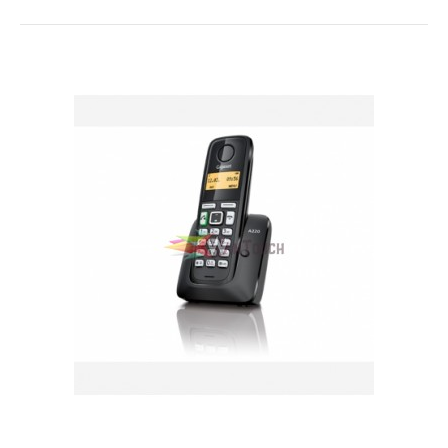
Gigaset A170 Black ECO,Ασύρματο
ψηφιακό τηλέφωνο ,φωτειζόμενη οθόνη
1,5’’, Ελληνικό μενού
Gigaset A170 Black ECO,Ασύρματο ψηφιακό τηλέφωνο ,φωτειζόμενη
οθόνη 1,5’’, Ελληνικό μενού..
27,50€