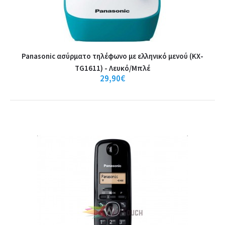
Gigaset DL580 Black Σταθερό
Ψηφ.Τηλέφωνο,φωτ.οθόνη,αναγνώρ.κλήση
συνομιλία, μεγάλα πλήκτρα
Panasonic ασύρματο τηλέφωνο με ελληνικό μενού (KX-
TG1611) - Λευκό/Μπλέ
Gigaset DL580 Black Σταθερό
29,90€
Ψηφ.Τηλέφωνο,φωτ.οθόνη,αναγνώρ.κλήσης,ανοιχτή συνομιλία,
μεγάλα πλήκτραΧ..
55,00€
Καλάθι
+
Σύγκριση
+
Αγαπημένο