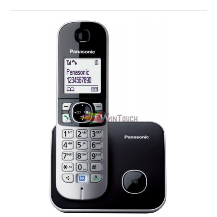
Gigaset A270 Ασύρματο Τηλέφωνο με
Aνοιχτή Aκρόαση - Μαύρο
Gigaset A270 Ασύρματο Τηλέφωνο με Aνοιχτή Aκρόαση -
ΜαύροΧαρακτηριστικάΟθόνηΜονόχρωμηΘέσεις Μνήμης80..
35,00€
Καλάθι
+
Σύγκριση
+
Αγαπημένο