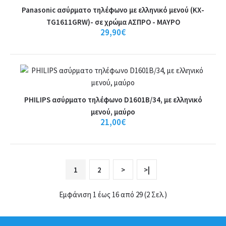
Panasonic ασύρματο τηλέφωνο με ελληνικό μενού (KX-
TG1611GRW)- σε χρώμα AΣΠPO - MAYPO
29,90€
PHILIPS ασύρματο τηλέφωνο D1601B/34, με ελληνικό
μενού, μαύρο
21,00€
1
2
>
>|
Panasonic KX-TG2511 Ασύρματο
Εμφάνιση 1 έως 16 από 29 (2 Σελ.)
Τηλέφωνο με Aνοιχτή Aκρόαση - Black