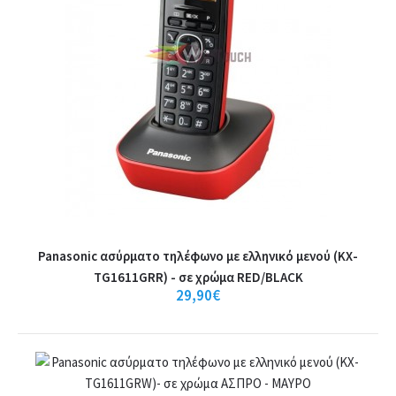
Panasonic KX-TG1611 Black / Gray
ΧαρακτηριστικάΟθόνη ΜονόχρωμηΘέσεις Μνήμης 50Set
MonoΛειτουργίεςΔυνατότητες Αναγνώριση ΚλήσηςΔ..
29,90€
Καλάθι
+
Σύγκριση
+
Αγαπημένο
Panasonic ασύρματο τηλέφωνο με ελληνικό μενού (KX-
TG1611GRR) - σε χρώμα RED/BLACK
29,90€