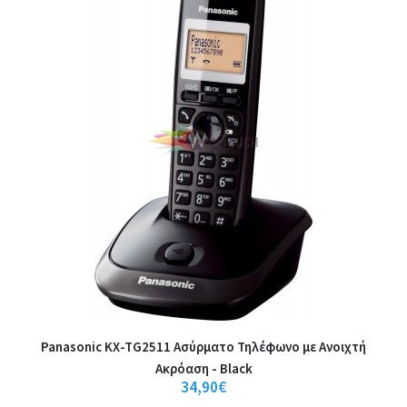
+
Αγαπημένο
Panasonic KX-TG2511 Ασύρματο Τηλέφωνο με Aνοιχτή
Aκρόαση - Black
34,90€