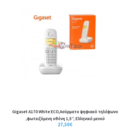
22,00€
Καλάθι
+
Σύγκριση
+
Αγαπημένο
Gigaset A170 White ECO,Ασύρματο ψηφιακό τηλέφωνο
,φωτειζόμενη οθόνη 1,5’’, Ελληνικό μενού
27,50€