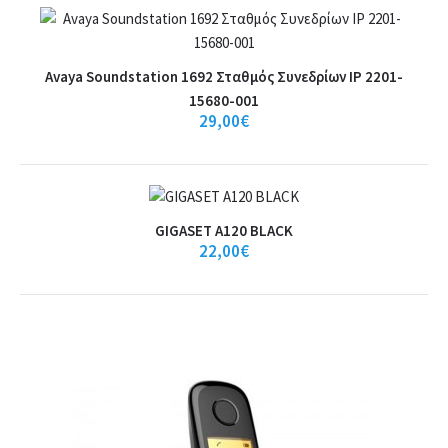
οθόνη,αναγνώριση κλήσης,ανοιχτή συνομιλίαΙδαν..
19,90€
Avaya Soundstation 1692 Σταθμός Συνεδρίων IP 2201-
15680-001
29,00€
Καλάθι
+
Σύγκριση
+
Αγαπημένο
GIGASET A120 BLACK
22,00€
Avaya Soundstation 1692 Σταθμός
Συνεδρίων IP 2201-15680-001
Avaya Soundstation 1692 Σταθμός Συνεδρίων IP 2201-15680-001..