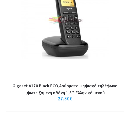
29,00€
Καλάθι
+
Σύγκριση
+
Αγαπημένο
Gigaset A170 Black ECO,Ασύρματο ψηφιακό τηλέφωνο
,φωτειζόμενη οθόνη 1,5’’, Ελληνικό μενού
GIGASET A120 BLACK
27,50€
GIGASET A120 BLACK Ασύρματο τηλέφωνο A120 της Gigaset.Το
τηλέφωνο που δίνει λ..